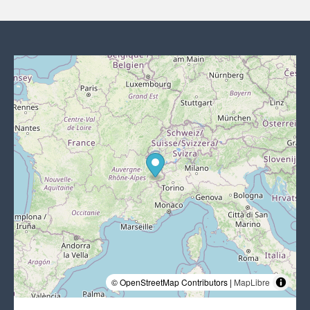
© OpenStreetMap Contributors |
MapLibre